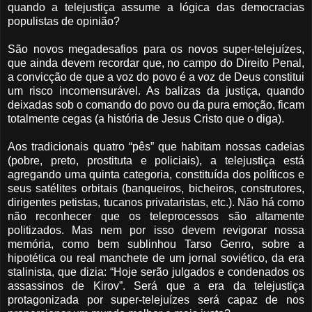
quando a telejustiça assume a lógica das democracias
populistas de opinião?
São novos megadesafios para os novos super-telejuízes,
que ainda devem recordar que, no campo do Direito Penal,
a convicção de que a voz do povo é a voz de Deus constitui
um risco incomensurável. As balizas da justiça, quando
deixadas sob o comando do povo ou da pura emoção, ficam
totalmente cegas (a história de Jesus Cristo que o diga).
Aos tradicionais quatro “pês” que habitam nossas cadeias
(pobre, preto, prostituta e policiais), a telejustiça está
agregando uma quinta categoria, constituída dos políticos e
seus satélites orbitais (banqueiros, bicheiros, construtores,
dirigentes petistas, tucanos privataristas, etc.). Não há como
não reconhecer que os teleprocessos são altamente
politizados. Mas nem por isso devem revigorar nossa
memória, como bem sublinhou Tarso Genro, sobre a
hipotética ou real manchete de um jornal soviético, da era
stalinista, que dizia: “Hoje serão julgados e condenados os
assassinos de Kirov”. Será que a era da telejustiça
protagonizada por super-telejuízes será capaz de nos