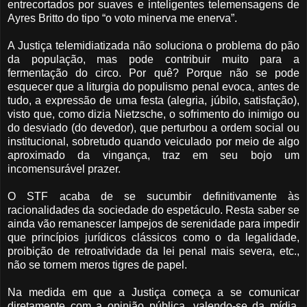
entrecortados por suaves e inteligentes telemensagens de
Ayres Britto do tipo “o voto minerva me enerva”.
A Justiça telemidiatizada não soluciona o problema do pão
da população, mas pode contribuir muito para a
fermentação do circo. Por quê? Porque não se pode
esquecer que a liturgia do populismo penal evoca, antes de
tudo, a expressão de uma festa (alegria, júbilo, satisfação),
visto que, como dizia Nietzsche, o sofrimento do inimigo ou
do desviado (do devedor), que perturbou a ordem social ou
institucional, sobretudo quando veiculado por meio de algo
aproximado da vingança, traz em seu bojo um
incomensurável prazer.
O STF acaba de se sucumbir definitivamente às
racionalidades da sociedade do espetáculo. Resta saber se
ainda vão remanescer lampejos de serenidade para impedir
que princípios jurídicos clássicos como o da legalidade,
proibição de retroatividade da lei penal mais severa, etc.,
não se tornem meros tigres de papel.
Na medida em que a Justiça começa a se comunicar
diretamente com a opinião pública, valendo-se da mídia,