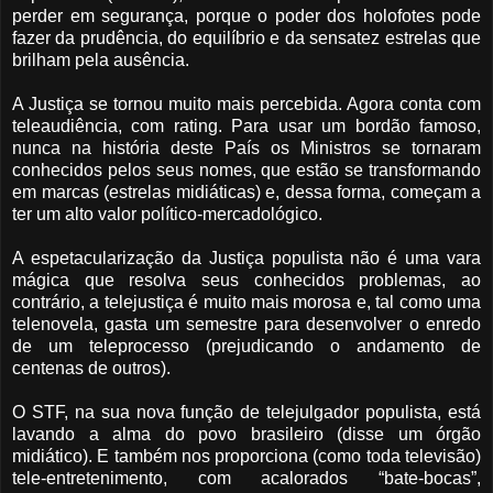
perder em segurança, porque o poder dos holofotes pode
fazer da prudência, do equilíbrio e da sensatez estrelas que
brilham pela ausência.
A Justiça se tornou muito mais percebida. Agora conta com
teleaudiência, com rating. Para usar um bordão famoso,
nunca na história deste País os Ministros se tornaram
conhecidos pelos seus nomes, que estão se transformando
em marcas (estrelas midiáticas) e, dessa forma, começam a
ter um alto valor político-mercadológico.
A espetacularização da Justiça populista não é uma vara
mágica que resolva seus conhecidos problemas, ao
contrário, a telejustiça é muito mais morosa e, tal como uma
telenovela, gasta um semestre para desenvolver o enredo
de um teleprocesso (prejudicando o andamento de
centenas de outros).
O STF, na sua nova função de telejulgador populista, está
lavando a alma do povo brasileiro (disse um órgão
midiático). E também nos proporciona (como toda televisão)
tele-entretenimento, com acalorados “bate-bocas”,