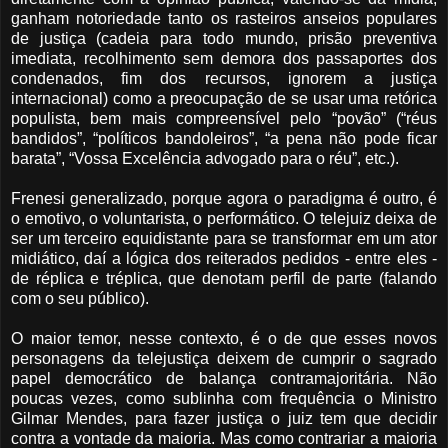
ganham notoriedade tanto os rasteiros anseios populares
de justiça (cadeia para todo mundo, prisão preventiva
imediata, recolhimento sem demora dos passaportes dos
condenados, fim dos recursos, ignorem a justiça
internacional) como a preocupação de se usar uma retórica
populista, bem mais compreensível pelo “povão” (“réus
bandidos”, “políticos bandoleiros”, “a pena não pode ficar
barata”, “Vossa Excelência advogado para o réu”, etc.).
Frenesi generalizado, porque agora o paradigma é outro, é
o emotivo, o voluntarista, o performático. O telejuiz deixa de
ser um terceiro equidistante para se transformar em um ator
midiático, daí a lógica dos reiterados pedidos - entre eles -
de réplica e tréplica, que denotam perfil de parte (falando
com o seu público).
O maior temor, nesse contexto, é o de que esses novos
personagens da telejustiça deixem de cumprir o sagrado
papel democrático de balança contramajoritária. Não
poucas vezes, como sublinha com frequência o Ministro
Gilmar Mendes, para fazer justiça o juiz tem que decidir
contra a vontade da maioria. Mas como contrariar a maioria