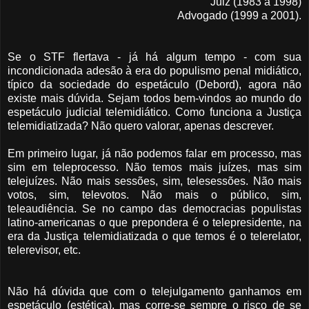
Juiz (1983 a 1998)
Advogado (1999 a 2001).
Se o STF flertava - já há algum tempo - com sua
incondicionada adesão à era do populismo penal midiático,
típico da sociedade do espetáculo (Debord), agora não
existe mais dúvida. Sejam todos bem-vindos ao mundo do
espetáculo judicial telemidiático. Como funciona a Justiça
telemidiatizada? Não quero valorar, apenas descrever.
Em primeiro lugar, já não podemos falar em processo, mas
sim em teleprocesso. Não temos mais juízes, mas sim
telejuízes. Não mais sessões, sim, telesessões. Não mais
votos, sim, televotos. Não mais o público, sim,
teleaudiência. Se no campo das democracias populistas
latino-americanas o que prepondera é o telepresidente, na
era da Justiça telemidiatizada o que temos é o telerelator,
telerevisor, etc.
Não há dúvida que com o telejulgamento ganhamos em
espetáculo (estética), mas corre-se sempre o risco de se