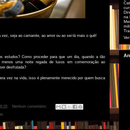
Cat
cur
Dir
na 
Mer
mil
Tra
 vez, seja ao camarote, ao amor ou ao sei-lá mais o quê!
Ver
Ar
os estudos? Como proceder para que um dia, quando a tão
ao menos uma noite regada de luxos em comemoração ao
▼
ser desfrutada?
ra vez na vida, isso é plenamente merecido por quem busca
9:20
Nenhum comentário:
as