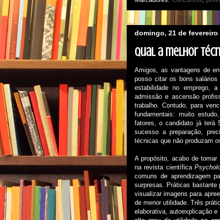
domingo, 21 de fevereiro
Qual a melhor técni
Amigos, as vantagens de ent
posso citar os bons salários
estabilidade no emprego, a 
admissão e ascensão profiss
trabalho. Contudo, para ven
fundamentais: muito estudo
fatores, o candidato já te
sucesso a preparação, prec
técnicas que não produzam os
A propósito, acabo de tomar
na revista científica
Psycholo
comuns de aprendizagem para
surpresas. Práticas bastante 
visualizar imagens para apre
de menor utilidade. Três prát
elaborativa, autoexplicação e