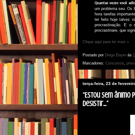
Quantas vezes você adio
um problema seu. Os br
hora tarefas important
ter feito hoje talve
procrastinação. E o 
procrastinare, que signi
Clique aqui para ler mais »
Postado por
Diego Bayer
às
1
Marcadores:
Concursos
,
prov
terça-feira, 23 de feverei
“Estou sem ânimo p
desistir…”