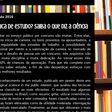
 de 2016
ca de estudo? Saiba o que diz a ciência
rar no serviço público por concurso são muitas. Entre elas,
 no início de carreira, os bons proventos na aposentadoria, a
regularidade das jornadas de trabalho, a possibilidade de
ional por mérito e a valorização da carreira no mercado de
cer o desafio de passar em um concurso, três requisitos são
, muita disciplina e muita dedicação. Ao somar esses três
rá 50% de chances de aprovação. Para que ele complete com
isa saber estudar, a fim de não desperdiçar esforços com
 melhores resultados.
 conhecimento de um estudo, publicado em janeiro deste ano
gical science in the public interest
, que avaliou dez técnicas
 classificar as mais eficientes. O resultado traz algumas
populares no Brasil, como resumir, grifar, utilizar mnemônicos,
ensão de textos e reler conteúdos foram classificadas como as
icas foram elencadas como de utilidade moderada: interrogação
 estudo intercalado. Finalmente, as duas que obtiveram o mais