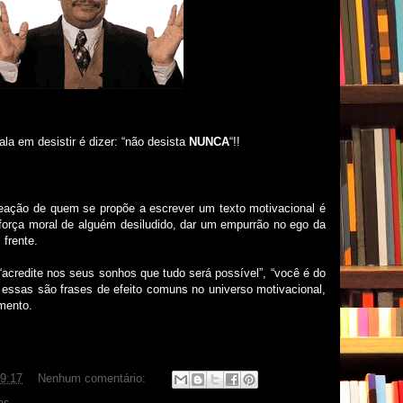
ala em desistir é dizer: “não desista
NUNCA
“!!
reação de quem se propõe a escrever um texto motivacional é
 força moral de alguém desiludido, dar um empurrão no ego da
 frente.
“acredite nos seus sonhos que tudo será possível”, “você é do
ssas são frases de efeito comuns no universo motivacional,
mento.
9:17
Nenhum comentário:
as