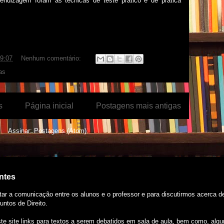
prendizagem foram as técnicas de teste prático e de prática
9:07
Nenhum comentário:
as
s
Página inicial
Postagens mais antigas
Assinar:
Postagens (Atom)
antes
litar a comunicação entre os alunos e o professor e para discutirmos acerca 
ntos de Direito.
te site links para textos a serem debatidos em sala de aula, bem como, algu