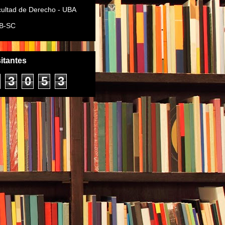
ultad de Derecho - UBA
B-SC
sitantes
3
0
5
3