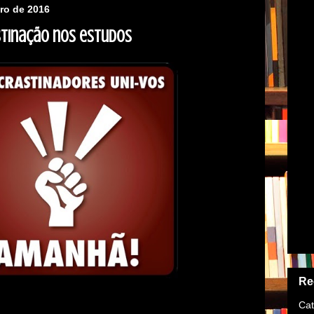
iro de 2016
stinação nos estudos
►
►
►
Re
Cat