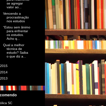
se agregar
valor ao...
Vencendo a
procrastinação
nos estudos
“Estou sem ânimo
para enfrentar
os estudos.
Acho q...
Qual a melhor
técnica de
estudo? Saiba
o que diz a...
2015
(14)
2014
(4)
2013
(41)
comendo
ólica SC