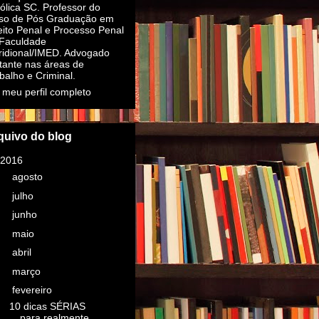
ólica SC. Professor do
so de Pós Graduação em
eito Penal e Processo Penal
Faculdade
idional/IMED. Advogado
itante nas áreas de
balho e Criminal.
 meu perfil completo
quivo do blog
2016
(16)
►
agosto
(1)
►
julho
(2)
►
junho
(1)
►
maio
(1)
►
abril
(1)
►
março
(6)
▼
fevereiro
(4)
10 dicas SÉRIAS
para realmente