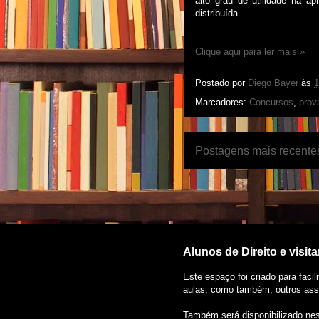
alto grau de utilidade na a
distribuída.
Clique aqui para ler mais »
Postado por
Diego Bayer
às
1
Marcadores:
Concursos
,
prov
Postagens mais recente
Alunos de Direito e visit
Este espaço foi criado para faci
aulas, como também, outros assu
Também será disponibilizado nes