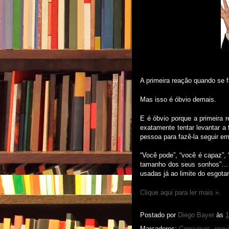
A primeira reação quando se f
Mas isso é óbvio demais.
E é óbvio porque a primeira 
exatamente tentar levantar a
pessoa para fazê-la seguir em
“Você pode”, “você é capaz”, 
tamanho dos seus sonhos”… e
usadas já ao limite do esgota
Clique aqui para ler mais »
Postado por
Diego Bayer
às
1
Marcadores:
Concursos
,
prov