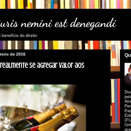
juris nemini est denegandi
benefício do direito
reiro de 2016
Qu
a realmente se agregar valor aos
Dou
pel
Air
Pen
Esp
Est
(FU
Uni
gra