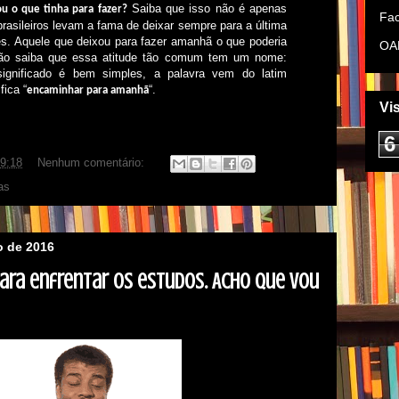
Saiba que isso não é apenas
u o que tinha para fazer?
Fac
asileiros levam a fama de deixar sempre para a última
es. Aquele que deixou para fazer amanhã o que poderia
OA
z não saiba que essa atitude tão comum tem um nome:
significado é bem simples, a palavra vem do latim
fica “
“.
encaminhar para amanhã
Vi
6
9:18
Nenhum comentário:
as
ro de 2016
ara enfrentar os estudos. Acho que vou