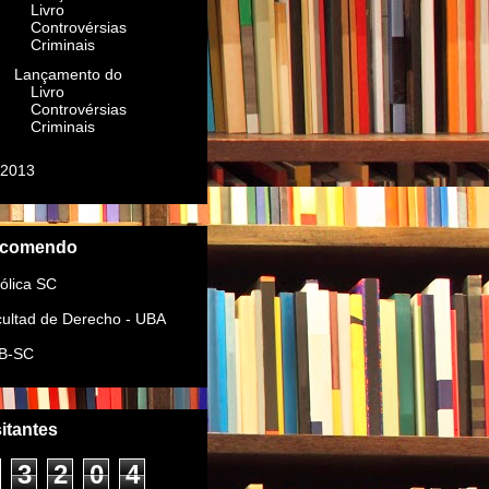
Livro
Controvérsias
Criminais
Lançamento do
Livro
Controvérsias
Criminais
2013
(41)
comendo
ólica SC
ultad de Derecho - UBA
B-SC
sitantes
3
2
0
4