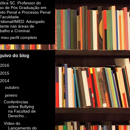
ólica SC. Professor do
so de Pós Graduação em
eito Penal e Processo Penal
Faculdade
idional/IMED. Advogado
itante nas áreas de
balho e Criminal.
 meu perfil completo
quivo do blog
2016
(16)
2015
(14)
2014
(4)
►
outubro
(1)
▼
janeiro
(3)
Conferências
sobre Bullying
na Facultad de
Derecho...
Vídeo do
Lançamento do