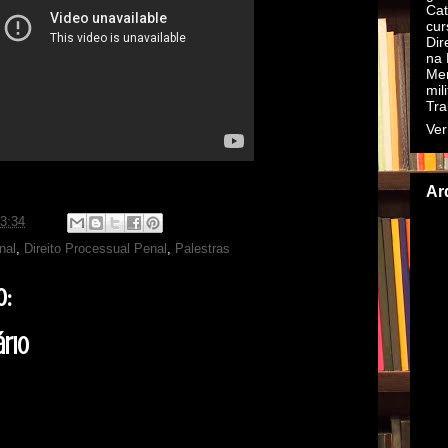
Cat
cur
Dir
na 
Mer
mil
Tra
Ver
Ar
3:34
►
nal
,
Direito Processual Penal
,
Palestras
►
▼
o:
rio