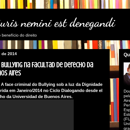
juris nemini est denegandi
benefício do direito
o de 2014
Qu
 Bullying na Facultad de Derecho da
os Aires
A face criminal do Bullying sob a luz da Dignidade
ida em Janeiro/2014 no Ciclo Dialogando desde el
Dou
pel
cho da Universidad de Buenos Aires.
Air
Pen
Esp
Est
(FU
Uni
gra