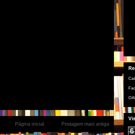
►
Re
Cat
Fac
OA
Vi
Página inicial
Postagem mais antiga
6